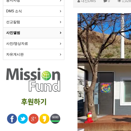
공지사항
대신DMS
0
1,028
DMS 소식
선교칼럼
사진앨범
사진/영상자료
자유게시판