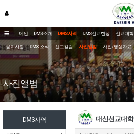
메인
DMS소개
DMS사역
DMS선교현장
선교대학
공지사항
DMS 소식
선교칼럼
사진앨범
사진/영상자료
사진앨범
대신선교대학원
DMS사역