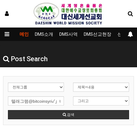
메인
DMS소개
DMS사역
DMS선교현장
선교대학
Post Search
검색