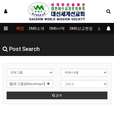
메인
DMS소개
DMS사역
DMS선교현장
선교대학
Post Search
검색