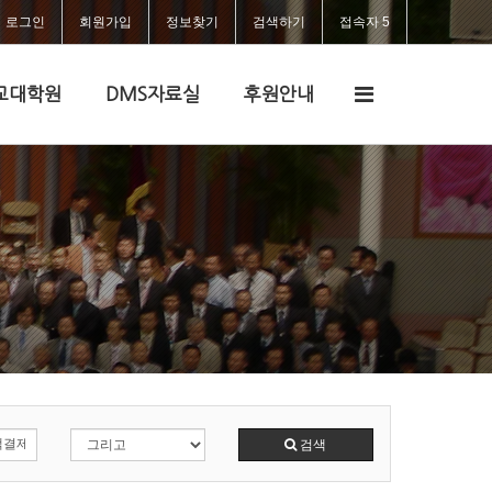
로그인
회원가입
정보찾기
검색하기
접속자 5
전
교대학원
DMS자료실
후원안내
체
메
뉴
검색