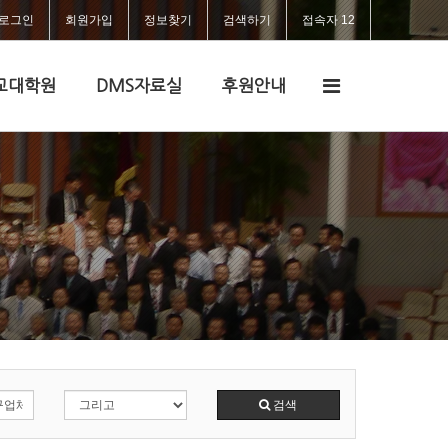
로그인
회원가입
정보찾기
검색하기
접속자 12
전
교대학원
DMS자료실
후원안내
체
메
뉴
검색