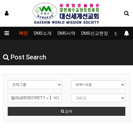
메인
DMS소개
DMS사역
DMS선교현장
선교대학
Post Search
검색