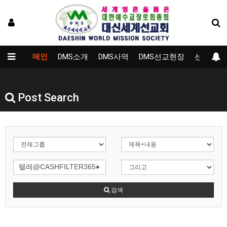
메인
DMS소개
DMS사역
DMS선교현장
선교대학
Post Search
검색