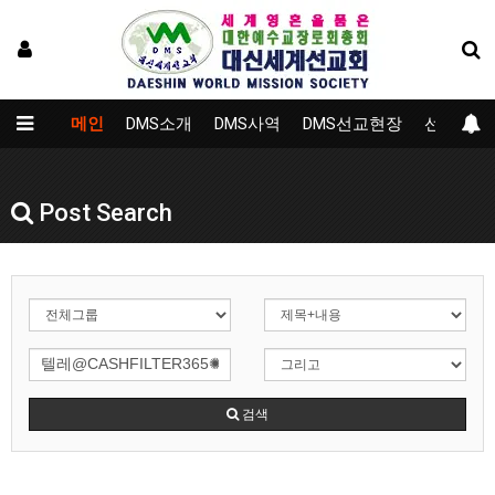
메인
DMS소개
DMS사역
DMS선교현장
선교대학
Post Search
검색