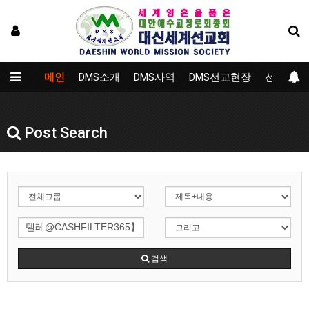
메인
DMS소개
DMS사역
DMS선교현장
선교대학
Post Search
검색