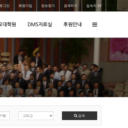
로그인
회원가입
정보찾기
검색하기
접속자 10
전
교대학원
DMS자료실
후원안내
체
메
뉴
검색