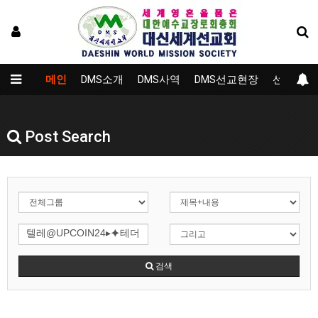
메인
DMS소개
DMS사역
DMS선교현장
선교대학
Post Search
검색