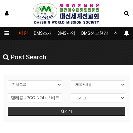
메인
DMS소개
DMS사역
DMS선교현장
선교대학
Post Search
검색