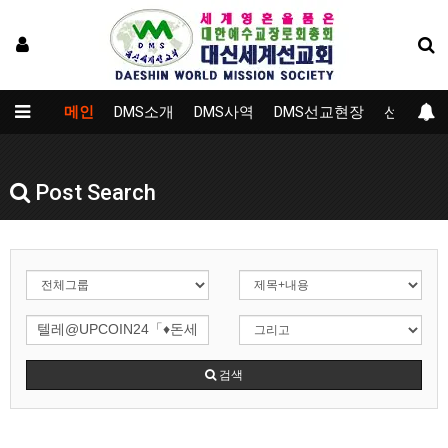
메인
DMS소개
DMS사역
DMS선교현장
선교대학
Post Search
검색