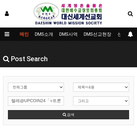
메인
DMS소개
DMS사역
DMS선교현장
선교대학
Post Search
검색