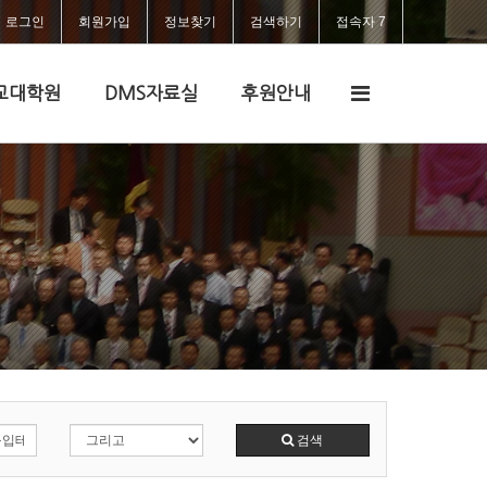
로그인
회원가입
정보찾기
검색하기
접속자 7
전
교대학원
DMS자료실
후원안내
체
메
뉴
검색