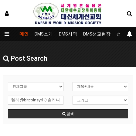
메인
DMS소개
DMS사역
DMS선교현장
선교대학
Post Search
검색