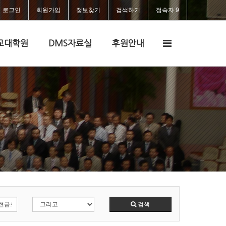
로그인
회원가입
정보찾기
검색하기
접속자 9
전
교대학원
DMS자료실
후원안내
체
메
뉴
검색