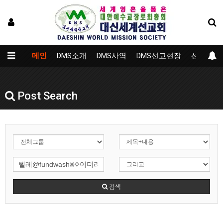
메인
DMS소개
DMS사역
DMS선교현장
선교대학
Post Search
검색