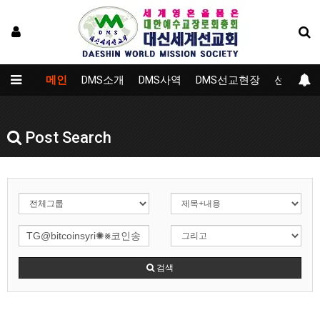
메인
DMS소개
DMS사역
DMS선교현장
선교대학
Post Search
검색