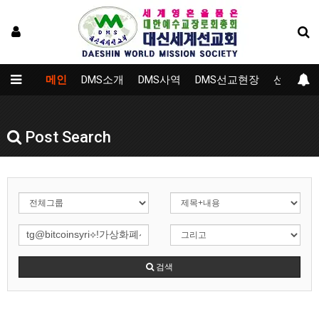
메인
DMS소개
DMS사역
DMS선교현장
선교대학
Post Search
검색