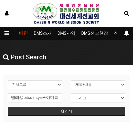
메인
DMS소개
DMS사역
DMS선교현장
선교대학
Post Search
검색