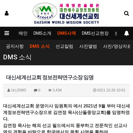
메인
DMS소개
DMS사역
DMS선교현장
선교대학
공지사항
DMS 소식
선교칼럼
사진앨범
사진/영상자료
DMS 소식
대신세계선교회 정보전략연구소장 임명
대신DMS
0
3,438
2021.10.26 10:01
대신세계선교회 운영이사 임원회의 에서 2021년 9월 부터 대신세
계정보전략연구소장으로 김연정 목사(산돌중앙교회)를 임명하였
다.
김연정 목사는 해외 선교 필드에서의 풍부하고 전문적인 선교사
역의 경험을 바탕으로 한국에서의 목회 사역을 통하여