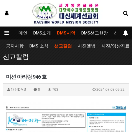
메인
DMS소개
DMS사역
DMS선교현장
선교대학
공지사항
DMS 소식
선교칼럼
사진앨범
사진/영상자료
선교칼럼
미션 아리랑 946 호
대신DMS
0
763
2024.07.03 09:22