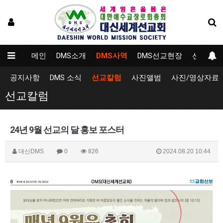
메인
DMS소개
DMS사역
DMS선교현장
선교대학
공지사항
DMS 소식
선교칼럼
사진앨범
사진/영상자료
선교칼럼
24년 9월 선교의 달 홍보 포스터
대신DMS
0
826
2024.08.20 10:44