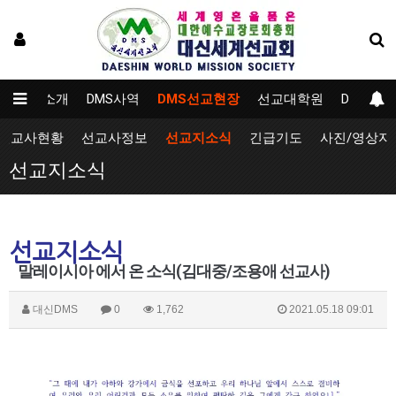
DMS소개
DMS사역
DMS선교현장
선교대학원
DMS자
선교사현황
선교사정보
선교지소식
긴급기도
사진/영상자
선교지소식
선교지소식
말레이시아 에서 온 소식(김대중/조용애 선교사)
대신DMS
0
1,762
2021.05.18 09:01