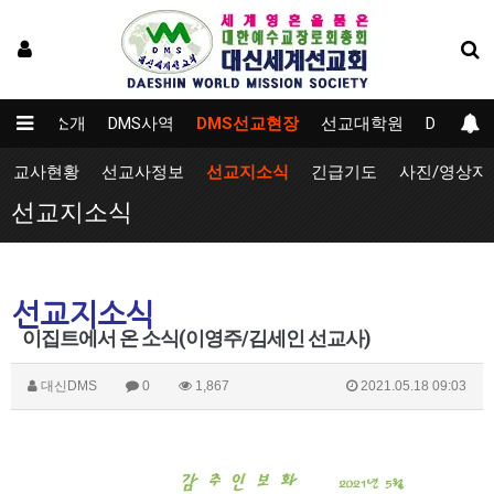
DMS소개
DMS사역
DMS선교현장
선교대학원
DMS자
선교사현황
선교사정보
선교지소식
긴급기도
사진/영상자
선교지소식
선교지소식
이집트에서 온 소식(이영주/김세인 선교사)
대신DMS
0
1,867
2021.05.18 09:03