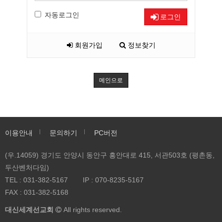
자동로그인
로그인
회원가입
정보찾기
메인으로
이용안내
문의하기
PC버전
(우.14059) 경기도 안양시 동안구 흥안대로 415, 서관503호 (평촌동,
두산벤처다임)
TEL :
031-382-5167
IP :
070-8235-5167
FAX :
031-382-5168
대신세계선교회
All rights reserved.